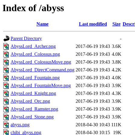
Index of /abyss
Name
Last modified
Size
Descr
Parent Directory
-
AbyssLord_Archer.png
2017-06-19 19:43
3.6K
AbyssLord_Colossus.png
2017-06-19 19:43
4.0K
AbyssLord_ColossusMove.png
2017-06-19 19:43
3.8K
AbyssLord_DirectCommand.png
2017-06-19 19:43
4.2K
AbyssLord_Fountain.png
2017-06-19 19:43
4.0K
AbyssLord_FountainMove.png
2017-06-19 19:43
3.9K
AbyssLord_Knight.png
2017-06-19 19:43
4.3K
AbyssLord_Orc.png
2017-06-19 19:43
3.9K
AbyssLord_Ramster.png
2017-06-19 19:43
3.9K
AbyssLord_Stone.png
2017-06-19 19:43
3.9K
abyss.png
2018-04-30 10:43
111K
chibi_abyss.png
2018-04-30 10:15
19K